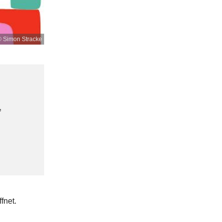
 Simon Stracke
,
fnet.