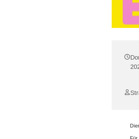
Do
202
St
Dien
Für 