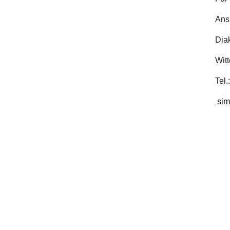
Ansp
Diak
Witt
Tel.
sim