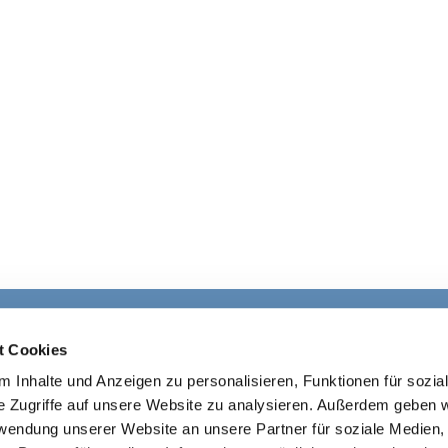
Ev. Kirchengemeinde Ohligs

t Cookies
· Wittenbergstraße 4, 42697 Solingen
 Inhalte und Anzeigen zu personalisieren, Funktionen für sozia
+4921264541645

ohligs@ekir.d
e

e Zugriffe auf unsere Website zu analysieren. Außerdem geben w
rwendung unserer Website an unsere Partner für soziale Medien