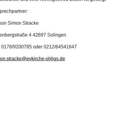
rechpartner:
on Simon Stracke
enbergstraße 4 42697 Solingen
: 0178/9200785 oder 0212/64541647
on.stracke@evkirche-ohligs.de