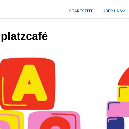
STARTSEITE
ÜBER UNS
lplatzcafé