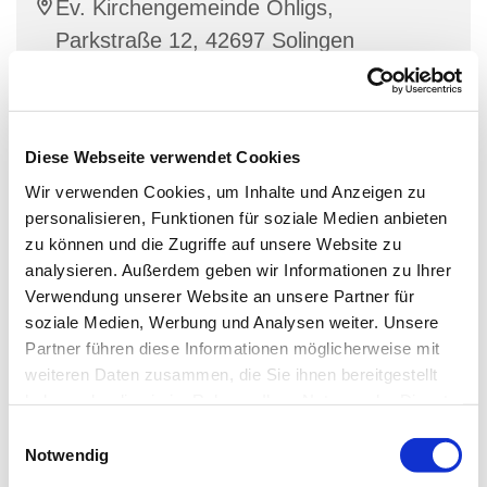
Ev. Kirchengemeinde Ohligs,
Parkstraße 12, 42697 Solingen
Stracke
Diese Webseite verwendet Cookies
Wir verwenden Cookies, um Inhalte und Anzeigen zu
Dienstags und donnerstags zwischen 15.30 Uhr und
personalisieren, Funktionen für soziale Medien anbieten
18.00 Uhr geöffnet.
zu können und die Zugriffe auf unsere Website zu
analysieren. Außerdem geben wir Informationen zu Ihrer
Für Getränke und eine Kleinigkeit zu Essen ist
Verwendung unserer Website an unsere Partner für
gesorgt
soziale Medien, Werbung und Analysen weiter. Unsere
Partner führen diese Informationen möglicherweise mit
Ansprechpartner:
weiteren Daten zusammen, die Sie ihnen bereitgestellt
Diakon Simon Stracke
haben oder die sie im Rahmen Ihrer Nutzung der Dienste
gesammelt haben.
E
Wittenbergstraße 4 42697 Solingen
Notwendig
i
Tel.: 0178/9200785 oder 0212/64541647
n