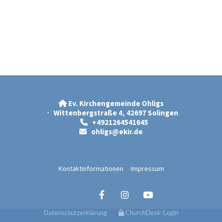
Ev. Kirchengemeinde Ohligs

· Wittenbergstraße 4, 42697 Solingen
+4921264541645

ohligs@ekir.d
e

Kontaktinformationen
Impressum
Datenschutzerklärung
ChurchDesk-Login