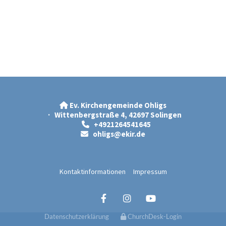
Ev. Kirchengemeinde Ohligs

· Wittenbergstraße 4, 42697 Solingen
+4921264541645

ohligs@ekir.d
e

Kontaktinformationen
Impressum
Datenschutzerklärung
ChurchDesk-Login