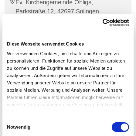
Ev. Kirchengemeinde Ohligs,
Parkstraße 12, 42697 Solingen
Stracke
Diese Webseite verwendet Cookies
Wir verwenden Cookies, um Inhalte und Anzeigen zu
Dienstags und donnerstags zwischen 15.30 Uhr und
personalisieren, Funktionen für soziale Medien anbieten
18.00 Uhr geöffnet.
zu können und die Zugriffe auf unsere Website zu
analysieren. Außerdem geben wir Informationen zu Ihrer
Für Getränke und eine Kleinigkeit zu Essen ist
Verwendung unserer Website an unsere Partner für
gesorgt
soziale Medien, Werbung und Analysen weiter. Unsere
Partner führen diese Informationen möglicherweise mit
Ansprechpartner:
weiteren Daten zusammen, die Sie ihnen bereitgestellt
Diakon Simon Stracke
haben oder die sie im Rahmen Ihrer Nutzung der Dienste
gesammelt haben.
E
Wittenbergstraße 4 42697 Solingen
Notwendig
i
Tel.: 0178/9200785 oder 0212/64541647
n