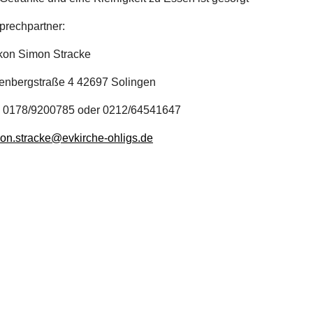
rechpartner:
on Simon Stracke
enbergstraße 4 42697 Solingen
: 0178/9200785 oder 0212/64541647
on.stracke@evkirche-ohligs.de