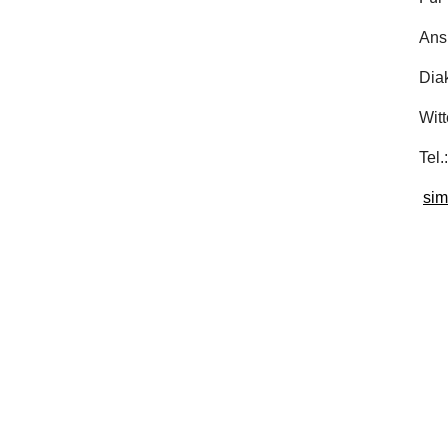
Ansp
Diak
Witt
Tel.
sim