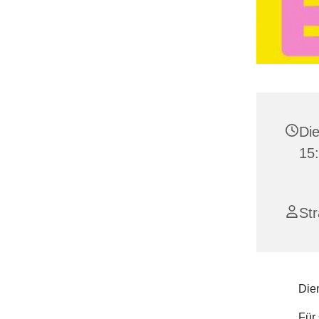
Die
15:
St
Dien
Für 