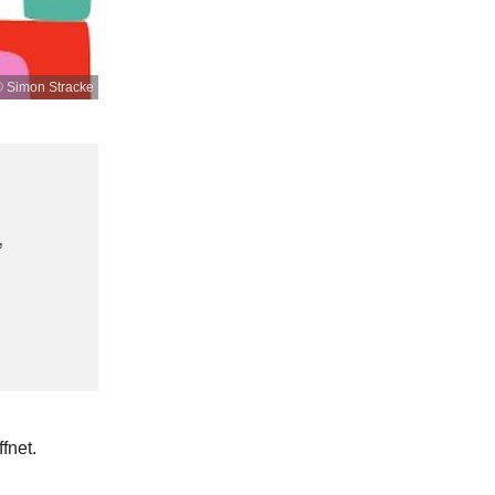
 Simon Stracke
,
fnet.