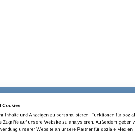
Ev. Kirchengemeinde Ohligs

t Cookies
· Wittenbergstraße 4, 42697 Solingen
 Inhalte und Anzeigen zu personalisieren, Funktionen für sozia
+4921264541645

ohligs@ekir.d
e

e Zugriffe auf unsere Website zu analysieren. Außerdem geben w
rwendung unserer Website an unsere Partner für soziale Medien