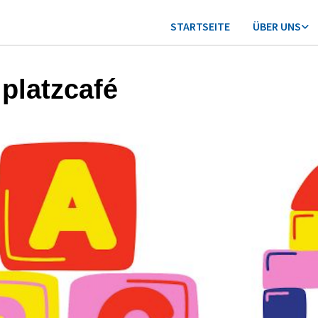
STARTSEITE
ÜBER UNS
lplatzcafé