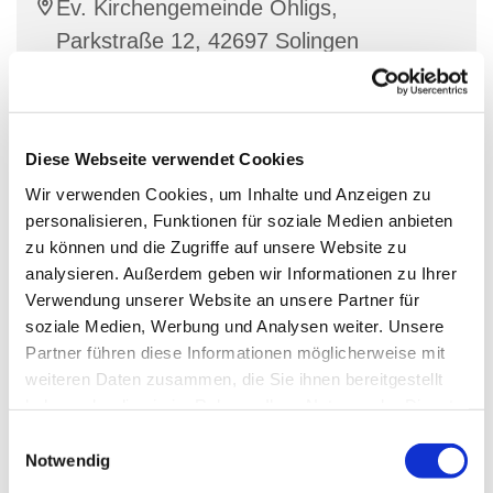
Ev. Kirchengemeinde Ohligs,
Parkstraße 12, 42697 Solingen
Stracke
Diese Webseite verwendet Cookies
Wir verwenden Cookies, um Inhalte und Anzeigen zu
Dienstags und donnerstags zwischen 15.30 Uhr und
personalisieren, Funktionen für soziale Medien anbieten
18.00 Uhr geöffnet.
zu können und die Zugriffe auf unsere Website zu
analysieren. Außerdem geben wir Informationen zu Ihrer
Für Getränke und eine Kleinigkeit zu Essen ist
Verwendung unserer Website an unsere Partner für
gesorgt
soziale Medien, Werbung und Analysen weiter. Unsere
Partner führen diese Informationen möglicherweise mit
Ansprechpartner:
weiteren Daten zusammen, die Sie ihnen bereitgestellt
Diakon Simon Stracke
haben oder die sie im Rahmen Ihrer Nutzung der Dienste
gesammelt haben.
E
Wittenbergstraße 4 42697 Solingen
Notwendig
i
Tel.: 0178/9200785 oder 0212/64541647
n