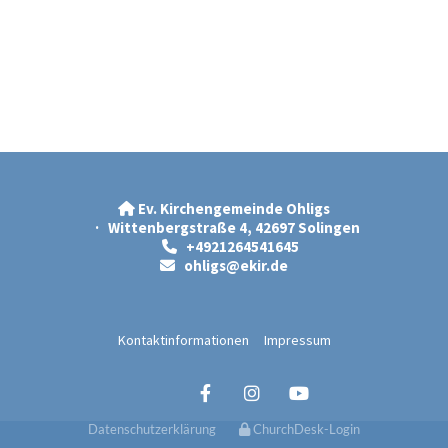
Ev. Kirchengemeinde Ohligs

· Wittenbergstraße 4, 42697 Solingen
+4921264541645

ohligs@ekir.d
e

Kontaktinformationen
Impressum
Datenschutzerklärung
ChurchDesk-Login