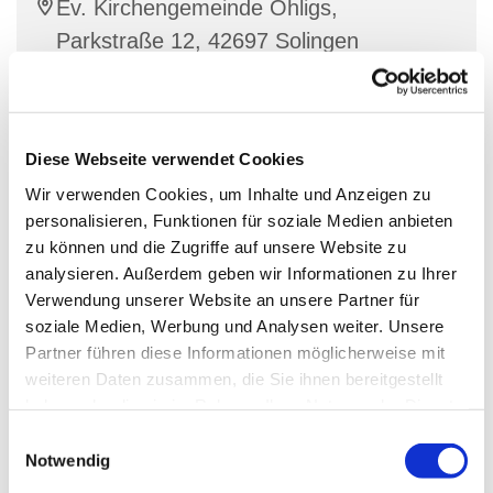
Ev. Kirchengemeinde Ohligs,
Parkstraße 12, 42697 Solingen
Stracke
Diese Webseite verwendet Cookies
Wir verwenden Cookies, um Inhalte und Anzeigen zu
Dienstags und donnerstags zwischen 15.30 Uhr und
personalisieren, Funktionen für soziale Medien anbieten
18.00 Uhr geöffnet.
zu können und die Zugriffe auf unsere Website zu
analysieren. Außerdem geben wir Informationen zu Ihrer
Für Getränke und eine Kleinigkeit zu Essen ist
Verwendung unserer Website an unsere Partner für
gesorgt
soziale Medien, Werbung und Analysen weiter. Unsere
Partner führen diese Informationen möglicherweise mit
Ansprechpartner:
weiteren Daten zusammen, die Sie ihnen bereitgestellt
Diakon Simon Stracke
haben oder die sie im Rahmen Ihrer Nutzung der Dienste
gesammelt haben.
E
Wittenbergstraße 4 42697 Solingen
Notwendig
i
Tel.: 0178/9200785 oder 0212/64541647
n