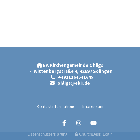
Ev. Kirchengemeinde Ohligs

· Wittenbergstraße 4, 42697 Solingen
+4921264541645

ohligs@ekir.d
e

Kontaktinformationen
Impressum
Datenschutzerklärung
ChurchDesk-Login