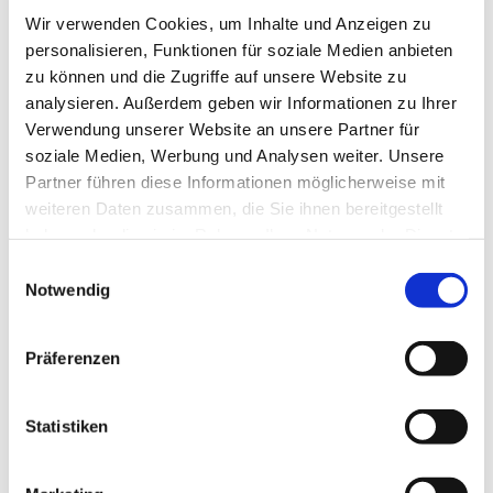
Parkstraße 12, 42697 Solingen
Wir verwenden Cookies, um Inhalte und Anzeigen zu
personalisieren, Funktionen für soziale Medien anbieten
Patrick Wilde
zu können und die Zugriffe auf unsere Website zu
analysieren. Außerdem geben wir Informationen zu Ihrer
Verwendung unserer Website an unsere Partner für
soziale Medien, Werbung und Analysen weiter. Unsere
Partner führen diese Informationen möglicherweise mit
Wir spielen zusammen Karten- und
weiteren Daten zusammen, die Sie ihnen bereitgestellt
Geselschaftsspiele.
haben oder die sie im Rahmen Ihrer Nutzung der Dienste
gesammelt haben.
E
Notwendig
i
n
w
Präferenzen
i
l
l
Statistiken
i
g