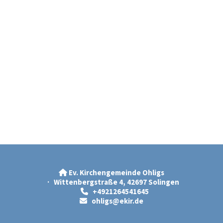
Ev. Kirchengemeinde Ohligs

· Wittenbergstraße 4, 42697 Solingen
+4921264541645

ohligs@ekir.d
e
