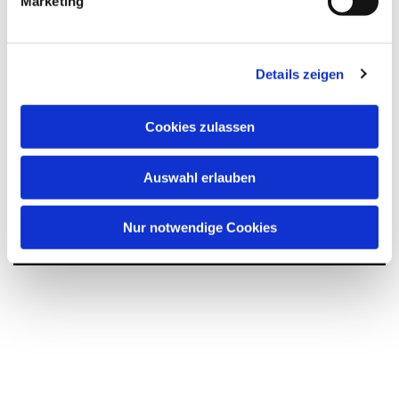
Marketing
u
n
g
Details zeigen
s
a
u
Cookies zulassen
s
w
Auswahl erlauben
Dies könnte Sie auch
a
interessieren
h
l
Nur notwendige Cookies