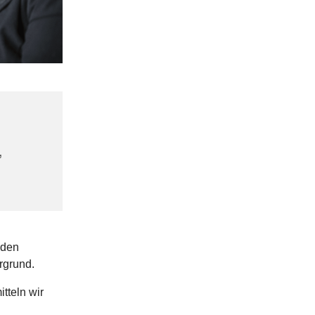
,
 den
rgrund.
tteln wir