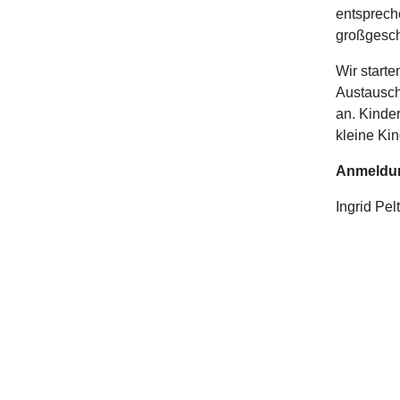
entspreche
großgesch
Wir starte
Austausch
an. Kinder
kleine Kin
Anmeldu
Ingrid Pel