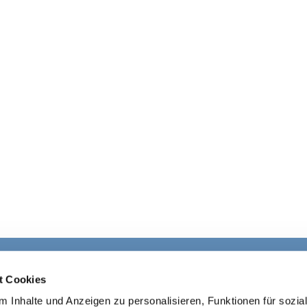
Ev. Kirchengemeinde Ohligs

t Cookies
· Wittenbergstraße 4, 42697 Solingen
 Inhalte und Anzeigen zu personalisieren, Funktionen für sozia
+4921264541645
