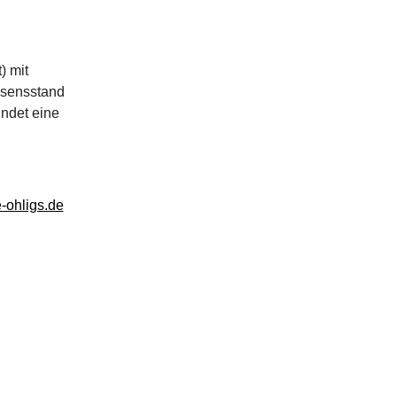
) mit
ssensstand
indet eine
-ohligs.de