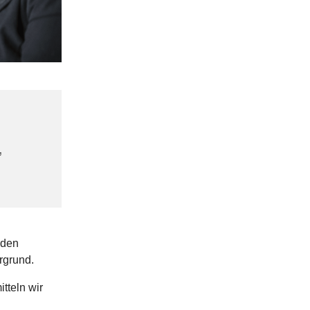
,
 den
rgrund.
tteln wir