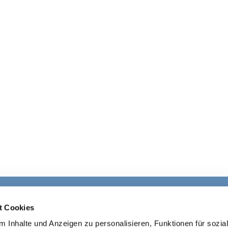
Ev. Kirchengemeinde Ohligs

t Cookies
· Wittenbergstraße 4, 42697 Solingen
 Inhalte und Anzeigen zu personalisieren, Funktionen für sozia
+4921264541645
