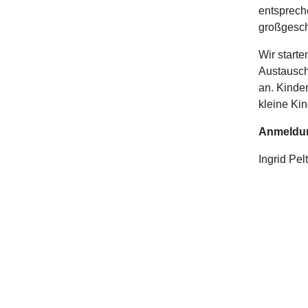
entspreche
großgesch
Wir starte
Austausch
an. Kinder
kleine Kin
Anmeldu
Ingrid Pel