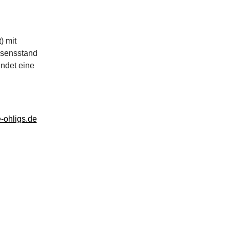
) mit
ssensstand
indet eine
-ohligs.de