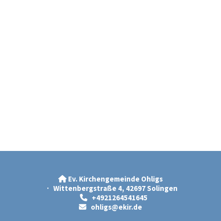
Ev. Kirchengemeinde Ohligs

· Wittenbergstraße 4, 42697 Solingen
+4921264541645

ohligs@ekir.d
e
