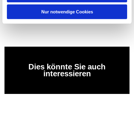
h
l
Nur notwendige Cookies
Dies könnte Sie auch
interessieren