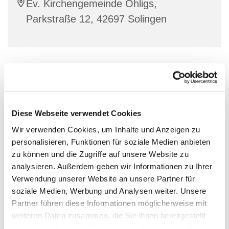
Ev. Kirchengemeinde Ohligs,
Parkstraße 12, 42697 Solingen
Wir verstehen uns als Austausch- und Anlaufstelle
für
alle
Frauen, setzen den Schwerpunkt aber auf
Neuzugewanderte bzw. Frauen mit
Migrationshintergrund.
Diese Webseite verwendet Cookies
Wir verwenden Cookies, um Inhalte und Anzeigen zu
Wir bieten Frauen Beratung und Hilfe an, wenn nötig
personalisieren, Funktionen für soziale Medien anbieten
und gewünscht vermitteln wir an andere Stellen. Wir
zu können und die Zugriffe auf unsere Website zu
bieten allen Frauen einen Schutzraum an, dem
analysieren. Außerdem geben wir Informationen zu Ihrer
entsprechend unterliegen wir der Schweigepflicht.
Verwendung unserer Website an unsere Partner für
Vertrauen wird bei uns großgeschrieben!
soziale Medien, Werbung und Analysen weiter. Unsere
Wir starten mit einem kleinen halbstündigen Frühstück
Partner führen diese Informationen möglicherweise mit
(selbst mitgebracht) mit Austausch und bieten dann bis
weiteren Daten zusammen, die Sie ihnen bereitgestellt
12Uhr "Deutschkurse" eingeteilt nach Wissensstand
haben oder die sie im Rahmen Ihrer Nutzung der Dienste